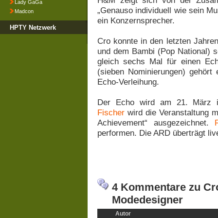
H&M zeigt sich von der Zusam
Lady GaGa
„Genauso individuell wie sein Mus
Madcon
ein Konzernsprecher.
HPTY Netzwerk
Cro konnte in den letzten Jahre
und dem Bambi (Pop National) sc
gleich sechs Mal für einen E
(sieben Nominierungen) gehört e
Echo-Verleihung.
Der Echo wird am 21. März in
Fischer
wird die Veranstaltung 
Achievement“ ausgezeichnet.
performen. Die ARD überträgt liv
4 Kommentare zu Cro
Modedesigner
Autor