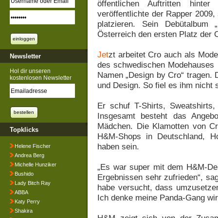
öffentlichen Auftritten hinte
veröffentlichte der Rapper 2009,
platzieren. Sein Debütalbum 
Österreich den ersten Platz der
Jet
zt arbeitet Cro auch als Mode
Newsletter
des schwedischen Modehauses H&M
Hol dir unseren
Namen „Design by Cro“ tragen. D
kostenlosen Newsletter
und Design. So fiel es ihm nicht 
Er schuf T-Shirts, Sweatshirts,
Insgesamt besteht das Angebo
Mädchen. Die Klamotten von Cr
Topklicks
H&M-Shops in Deutschland, Hol
haben sein.
Helene Fischer
Andrea Berg
Michelle Hunziker
„Es war super mit dem H&M-Des
Bushido
Ergebnissen sehr zufrieden“, sag
Lady Bitch Ray
habe versucht, dass umzusetzen
ABBA
Ich denke meine Panda-Gang wird
Katy Perry
Shakira