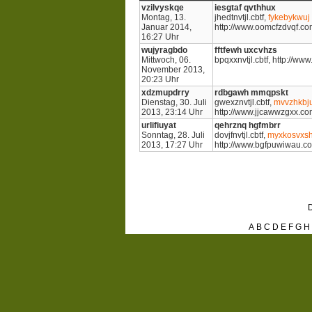
vzilvyskqe
iesgtaf qvthhux
Montag, 13.
jhedtnvtjl.cbtf,
fykebykwuj
Januar 2014,
http://www.oomcfzdvqf.co
16:27 Uhr
wujyragbdo
fftfewh uxcvhzs
Mittwoch, 06.
bpqxxnvtjl.cbtf, http://
November 2013,
20:23 Uhr
xdzmupdrry
rdbgawh mmqpskt
Dienstag, 30. Juli
gwexznvtjl.cbtf,
mvvzhkbj
2013, 23:14 Uhr
http://www.jjcawwzgxx.c
urlifiuyat
qehrznq hgfmbrr
Sonntag, 28. Juli
dovjfnvtjl.cbtf,
myxkosvxs
2013, 17:27 Uhr
http://www.bgfpuwiwau.c
D
A
B
C
D
E
F
G
H