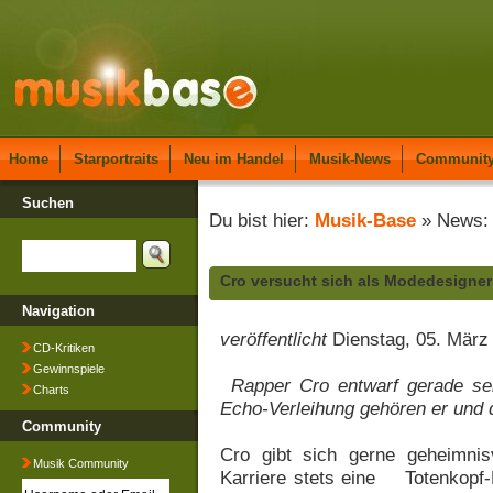
Home
Starportraits
Neu im Handel
Musik-News
Communit
Suchen
Du bist hier:
Musik-Base
» News: 
Cro versucht sich als Modedesigner
Navigation
veröffentlicht
Dienstag, 05. März
CD-Kritiken
Gewinnspiele
Rapper Cro entwarf gerade sei
Charts
Echo-Verleihung gehören er und 
Community
Cro gibt sich gerne geheimnis
Musik Community
Karriere stets eine Totenkopf-M