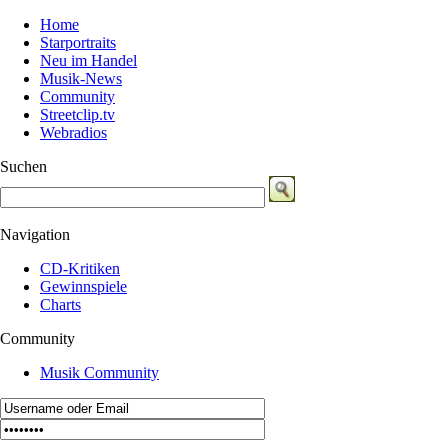
Home
Starportraits
Neu im Handel
Musik-News
Community
Streetclip.tv
Webradios
Suchen
Navigation
CD-Kritiken
Gewinnspiele
Charts
Community
Musik Community