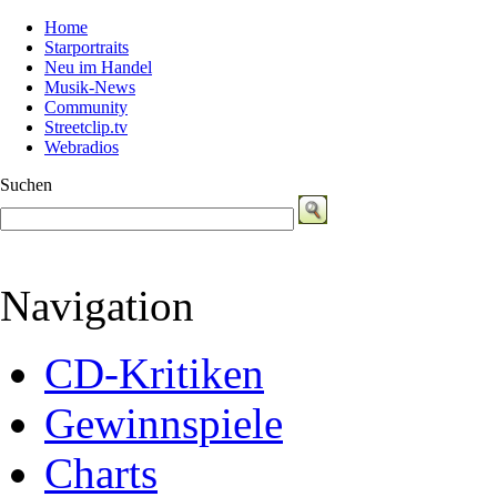
Home
Starportraits
Neu im Handel
Musik-News
Community
Streetclip.tv
Webradios
Suchen
Navigation
CD-Kritiken
Gewinnspiele
Charts