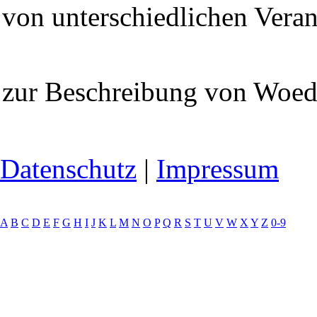
von unterschiedlichen Veran
zur Beschreibung von Woe
Datenschutz
|
Impressum
A
B
C
D
E
F
G
H
I
J
K
L
M
N
O
P
Q
R
S
T
U
V
W
X
Y
Z
0-9