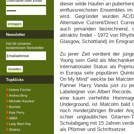
dieser wilde Haufen an pubertiere
einflussreichsten Ensembles i
wird. Gegründet wurden AC/D
Alternative Current/Direct Curr
auch jemanden bezeichnend, 
attraktiv findet - 1972 von Rhyt
Newsletter
Glasgow, Schottland) im Emigran
Hol dir unseren
kostenlosen Newsletter
Zu jener Zeit verdient der jün
Young sein Geld als Mechanike
internationaler Status als Popm
in Europa sehr populären Quint
On My Mind" weckte bei Malcolm 
Topklicks
Partner Harry Vanda just zu je
Helene Fischer
Labeleigner von Albert Records.
Andrea Berg
eine kaum verhehlte Hommage
Michelle Hunziker
Underground, ist Malcolm bald ü
Bushido
noch minderjährigen Bruder Ang
Katy Perry
schier unglaubliches Gitarren-
ABBA
Schulabgang mit 15 Jahren verdi
Lady Bitch Ray
als Pförtner und Schriftsetzer.
Shakira