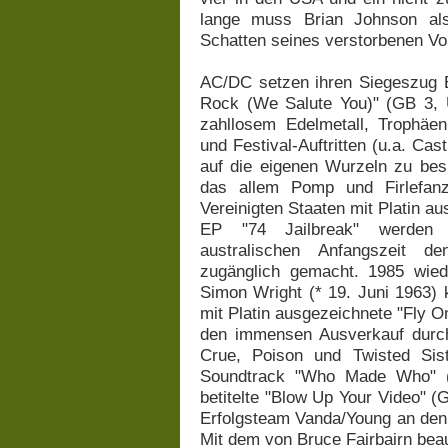
lange muss Brian Johnson al
Schatten seines verstorbenen Vo
AC/DC setzen ihren Siegeszug 
Rock (We Salute You)" (GB 3, U
zahllosem Edelmetall, Trophäen
und Festival-Auftritten (u.a. Cas
auf die eigenen Wurzeln zu besi
das allem Pomp und Firlefanz
Vereinigten Staaten mit Platin au
EP "74 Jailbreak" werden e
australischen Anfangszeit 
zugänglich gemacht. 1985 wied
Simon Wright (* 19. Juni 1963) 
mit Platin ausgezeichnete "Fly O
den immensen Ausverkauf durc
Crue, Poison und Twisted Sis
Soundtrack "Who Made Who" (
betitelte "Blow Up Your Video" 
Erfolgsteam Vanda/Young an den 
Mit dem von Bruce Fairbairn bea