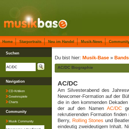
Home
Starportraits
Neu im Handel
Musik-News
Communit
Suchen
Du bist hier:
Musik-Base
»
Bands
AC/DC Biographie
Navigation
AC/DC
Am Silvesterabend des Jahresw
CD-Kritiken
Newcomer-Formation auf der Büh
Gewinnspiele
die in den kommenden Dekaden M
Charts
der auf den Namen
AC/DC
ge
Community
rekrutierenden Formation finden
Berry,
Rolling Stones
und Beatles
Musik Community
eindeutig zweideutigem Inhalt. 