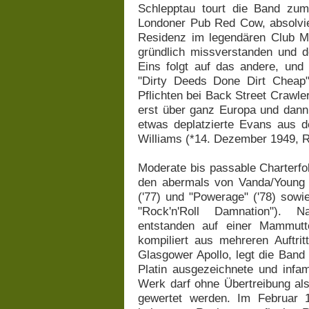
Schlepptau tourt die Band zum
Londoner Pub Red Cow, absolvier
Residenz im legendären Club Ma
gründlich missverstanden und 
Eins folgt auf das andere, und
"Dirty Deeds Done Dirt Cheap"
Pflichten bei Back Street Crawl
erst über ganz Europa und dann 
etwas deplatzierte Evans aus 
Williams (*14. Dezember 1949, R
Moderate bis passable Charterfo
den abermals von Vanda/Young 
('77) und "Powerage" ('78) sowie
"Rock'n'Roll Damnation"). N
entstanden auf einer Mammutt
kompiliert aus mehreren Auftrit
Glasgower Apollo, legt die Band
Platin ausgezeichnete und infam
Werk darf ohne Übertreibung al
gewertet werden. Im Februar 1