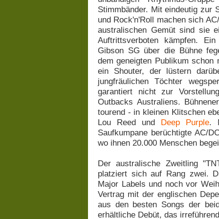
Stimmbänder. Mit eindeutig zur 
und Rock'n'Roll machen sich AC/
australischen Gemüt sind sie 
Auftrittsverboten kämpfen. Ein
Gibson SG über die Bühne fege
dem geneigten Publikum schon m
ein Shouter, der lüstern darüb
jungfräulichen Töchter wegsp
garantiert nicht zur Vorstell
Outbacks Australiens. Bühnene
tourend - in kleinen Klitschen eb
Lou Reed und
Deep Purple
. 
Saufkumpane berüchtigte AC/DC-
wo ihnen 20.000 Menschen begei
Der australische Zweitling "T
platziert sich auf Rang zwei. D
Major Labels und noch vor Weih
Vertrag mit der englischen Depe
aus den besten Songs der beide
erhältliche Debüt, das irreführen