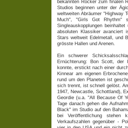
bekannten Rocker zum finalen 
Studios beginnen unter der Äg
weltweiten Abräumer "Highway To
Much", "Girls Got Rhythm" s
Singleauskopplungen beinhaltet 
absoluten Klassiker avanciert i
Stars weltweit Edelmetall, und 
grösste Hallen und Arenen.
Ein schwerer Schicksalssch
Ernüchterung: Bon Scott, der
konnte, erstickt nach einer durc
Kinnear am eigenen Erbrochenen.
rund um den Planeten ist gescho
sich trennt, ist schnell gelöst. 
1947, Newcastle, Schottland), 
Geordie (u.a. "All Because Of Y
Tage danach gehen die Aufnahm
Black" im Studio auf den Baham
bei Veröffentlichung stehen 
Verkaufszahlen gegenüber - Pole
vier in den USA und ein nicht z