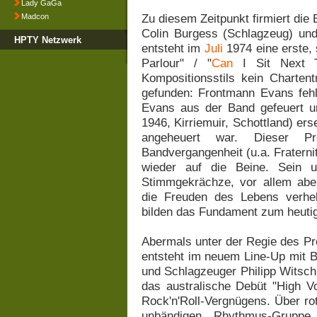
Lady GaGa
Zu diesem Zeitpunkt firmiert die
Madcon
Colin Burgess (Schlagzeug) und
HPTY Netzwerk
entsteht im
Juli
1974 eine erste, 
Parlour" / "
Can
I Sit Next To
Kompositionsstils kein Chartent
gefunden: Frontmann Evans fehl
Evans aus der Band gefeuert un
1946, Kirriemuir, Schottland) ers
angeheuert war. Dieser Pro
Bandvergangenheit (u.a. Fraterni
wieder auf die Beine. Sein u
Stimmgekrächze, vor allem aber 
die Freuden des Lebens verhe
bilden das Fundament zum heuti
Abermals unter der Regie des P
entsteht im neuem Line-Up mit B
und Schlagzeuger Philipp Witschk
das australische Debüt "High Vo
Rock'n'Roll-Vergnügens. Über rot
unbändigen Rhythmus-Gruppe 