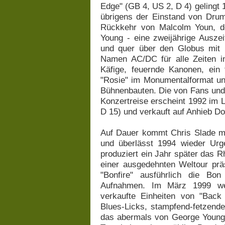
Edge" (GB 4, US 2, D 4) gelingt 
übrigens der Einstand von Drum
Rückkehr von Malcolm Youn, de
Young - eine zweijährige Ausze
und quer über den Globus mit 
Namen AC/DC für alle Zeiten i
Käfige, feuernde Kanonen, ein f
"Rosie" im Monumentalformat und
Bühnenbauten. Die von Fans und K
Konzertreise erscheint 1992 im 
D 15) und verkauft auf Anhieb Do
Auf Dauer kommt Chris Slade mit
und überlässt 1994 wieder Urg
produziert ein Jahr später das R
einer ausgedehnten Weltour prä
"Bonfire" ausführlich die Bon 
Aufnahmen. Im März 1999 wer
verkaufte Einheiten von "Back I
Blues-Licks, stampfend-fetzende
das abermals von George Young p