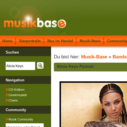
Home
Starportraits
Neu im Handel
Musik-News
Communit
Suchen
Du bist hier:
Musik-Base
»
Bands
Alicia Keys Portrait
Navigation
CD-Kritiken
Gewinnspiele
Charts
Community
Musik Community