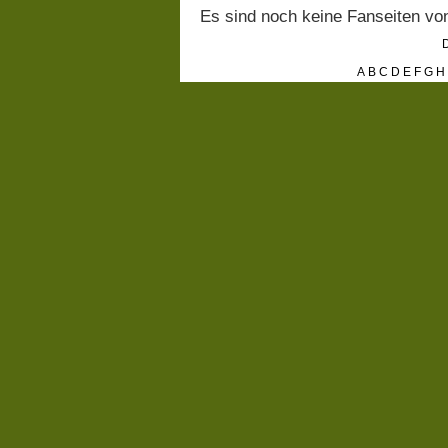
Es sind noch keine Fanseiten v
D
A
B
C
D
E
F
G
H