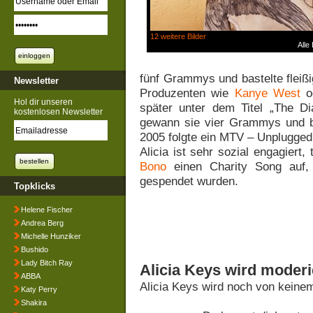
12 weitere Bilder
Alle
fünf Grammys und bastelte fleiß
Newsletter
Produzenten wie
Kanye West
od
Hol dir unseren
später unter dem Titel „The D
kostenlosen Newsletter
gewann sie vier Grammys und br
2005 folgte ein MTV – Unplugged –
Alicia ist sehr sozial engagiert,
Bono
einen Charity Song auf, 
gespendet wurden.
Topklicks
Helene Fischer
Andrea Berg
Michelle Hunziker
Bushido
Lady Bitch Ray
Alicia Keys wird moderi
ABBA
Alicia Keys wird noch von keine
Katy Perry
Shakira