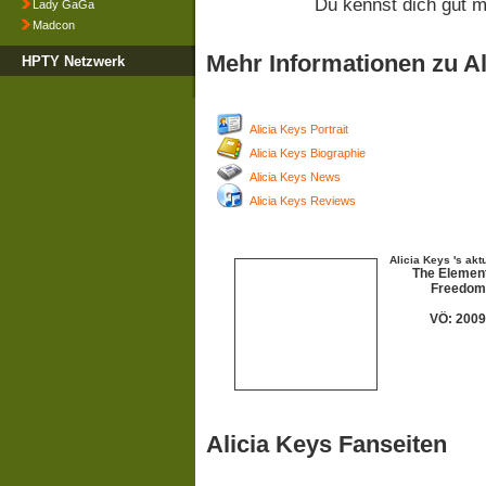
Du kennst dich gut m
Lady GaGa
Madcon
Mehr Informationen zu Al
HPTY Netzwerk
Alicia Keys Portrait
Alicia Keys Biographie
Alicia Keys News
Alicia Keys Reviews
Alicia Keys 's akt
The Element
Freedom
VÖ: 2009
Alicia Keys Fanseiten