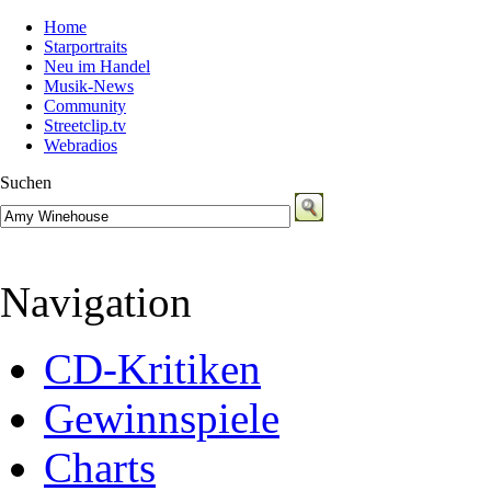
Home
Starportraits
Neu im Handel
Musik-News
Community
Streetclip.tv
Webradios
Suchen
Navigation
CD-Kritiken
Gewinnspiele
Charts