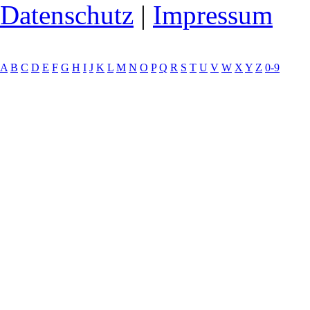
Datenschutz
|
Impressum
A
B
C
D
E
F
G
H
I
J
K
L
M
N
O
P
Q
R
S
T
U
V
W
X
Y
Z
0-9