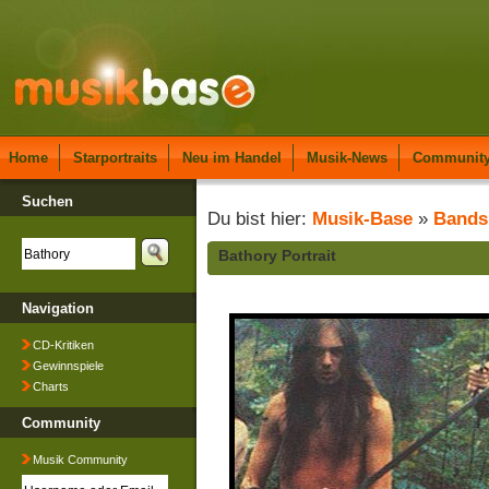
Home
Starportraits
Neu im Handel
Musik-News
Communit
Suchen
Du bist hier:
Musik-Base
»
Bands
Bathory Portrait
Navigation
CD-Kritiken
Gewinnspiele
Charts
Community
Musik Community