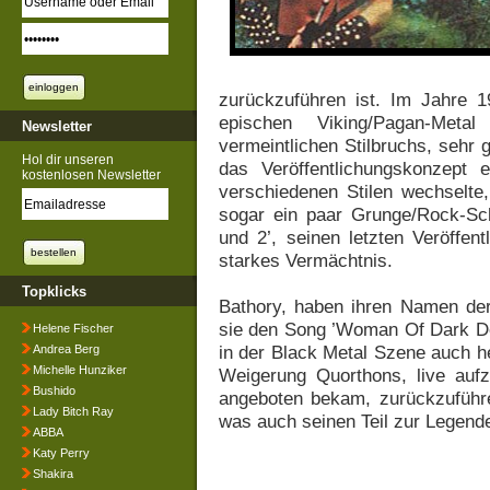
zurückzuführen ist. Im Jahre 
epischen Viking/Pagan-Meta
Newsletter
vermeintlichen Stilbruchs, sehr
Hol dir unseren
das Veröffentlichungskonzept
kostenlosen Newsletter
verschiedenen Stilen wechselte
sogar ein paar Grunge/Rock-Sche
und 2’, seinen letzten Veröffe
starkes Vermächtnis.
Topklicks
Bathory, haben ihren Namen der 
sie den Song ’Woman Of Dark Des
Helene Fischer
in der Black Metal Szene auch he
Andrea Berg
Michelle Hunziker
Weigerung Quorthons, live aufz
Bushido
angeboten bekam, zurückzuführen
Lady Bitch Ray
was auch seinen Teil zur Legende
ABBA
Katy Perry
Shakira