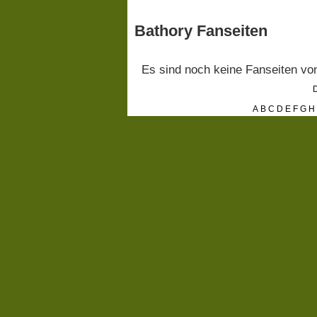
Bathory Fanseiten
Es sind noch keine Fanseiten v
D
A
B
C
D
E
F
G
H