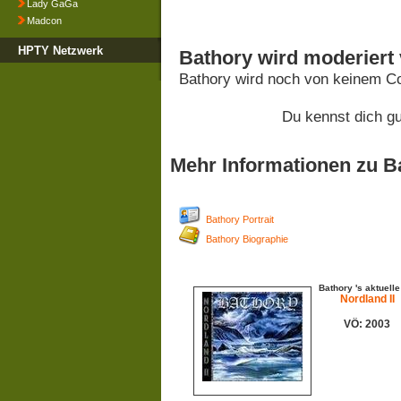
Lady GaGa
Madcon
HPTY Netzwerk
Bathory wird moderiert
Bathory wird noch von keinem Co
Du kennst dich g
Mehr Informationen zu B
Bathory Portrait
Bathory Biographie
Bathory 's aktuell
Nordland II
VÖ: 2003