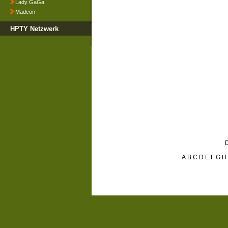
Lady GaGa
Madcon
HPTY Netzwerk
D
A
B
C
D
E
F
G
H