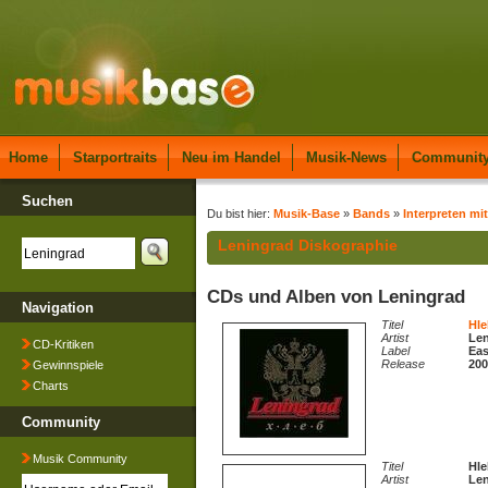
Home
Starportraits
Neu im Handel
Musik-News
Communit
Suchen
Du bist hier:
Musik-Base
»
Bands
»
Interpreten mit
Leningrad Diskographie
CDs und Alben von Leningrad
Navigation
Titel
Hle
Artist
Len
CD-Kritiken
Label
Eas
Release
200
Gewinnspiele
Charts
Community
Musik Community
Titel
Hle
Artist
Len