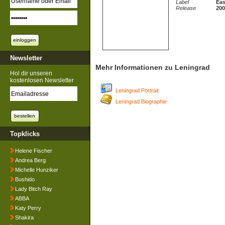
Label
Eas
Release
200
Newsletter
Mehr Informationen zu Leningrad
Hol dir unseren
kostenlosen Newsletter
Leningrad Portrait
Leningrad Biographie
Topklicks
Helene Fischer
Andrea Berg
Michelle Hunziker
Bushido
Lady Bitch Ray
ABBA
Katy Perry
Shakira