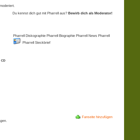
moderiert.
Du kennst dich gut mit Pharrell aus?
Bewirb dich als Moderator!
Pharrell Diskographie Pharrell Biographie
Pharrell News Pharrell
Pharrell Steckbrief
e CD
Fanseite hinzufügen
agen.