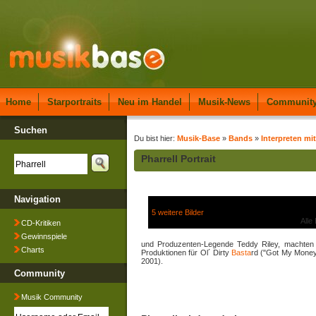
Home
Starportraits
Neu im Handel
Musik-News
Communit
Suchen
Du bist hier:
Musik-Base
»
Bands
»
Interpreten mit
Pharrell Portrait
Navigation
5 weitere Bilder
Alle
CD-Kritiken
Gewinnspiele
und Produzenten-Legende Teddy Riley, machten s
Charts
Produktionen für Ol´ Dirty
Basta
rd ("Got My Money
2001).
Community
Musik Community