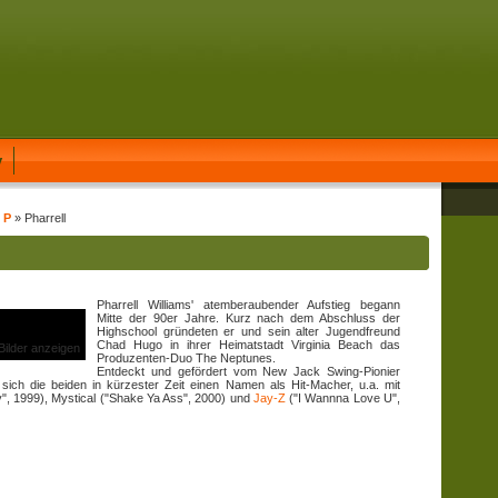
y
 P
» Pharrell
Pharrell Williams' atemberaubender Aufstieg begann
Mitte der 90er Jahre. Kurz nach dem Abschluss der
Highschool gründeten er und sein alter Jugendfreund
Chad Hugo in ihrer Heimatstadt Virginia Beach das
 Bilder anzeigen
Produzenten-Duo The Neptunes.
Entdeckt und gefördert vom New Jack Swing-Pionier
ich die beiden in kürzester Zeit einen Namen als Hit-Macher, u.a. mit
", 1999), Mystical ("Shake Ya Ass", 2000) und
Jay-Z
("I Wannna Love U",