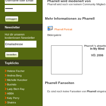
Pharrell wird moderiert von
Pharrell wird noch von keinem Community Mitglied 
Mehr Informationen zu Pharrell
Newsletter
Pharrell Portrait
Hol dir unseren
Bildergalerie
kostenlosen Newsletter
Pharrell 's aktuell
In My Mind
VÖ: 2006
Topklicks
Helene Fischer
Andrea Berg
Michelle Hunziker
Pharrell Fanseiten
Bushido
Lady Bitch Ray
Es sind noch keine Fanseiten von
Pharrell
eingetr
ABBA
Katy Perry
Shakira