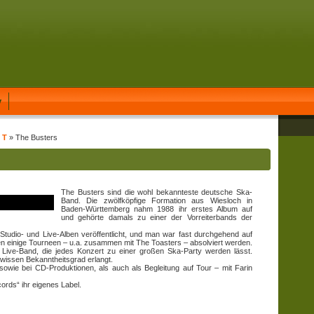
y
 T
» The Busters
The Busters sind die wohl bekannteste deutsche Ska-
Band. Die zwölfköpfige Formation aus Wiesloch in
Baden-Württemberg nahm 1988 ihr erstes Album auf
und gehörte damals zu einer der Vorreiterbands der
udio- und Live-Alben veröffentlicht, und man war fast durchgehend auf
en einige Tourneen – u.a. zusammen mit The Toasters – absolviert werden.
Live-Band, die jedes Konzert zu einer großen Ska-Party werden lässt.
gewissen Bekanntheitsgrad erlangt.
wie bei CD-Produktionen, als auch als Begleitung auf Tour – mit Farin
rds“ ihr eigenes Label.