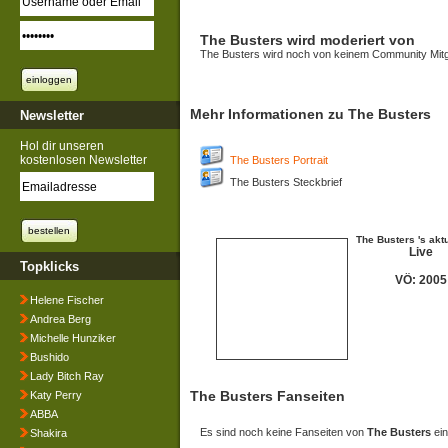
The Busters wird moderiert von
The Busters wird noch von keinem Community Mitgl
Mehr Informationen zu The Busters
Newsletter
Hol dir unseren
kostenlosen Newsletter
The Busters Portrait
The Busters Steckbrief
The Busters 's akt
Live
Topklicks
VÖ: 2005
Helene Fischer
Andrea Berg
Michelle Hunziker
Bushido
Lady Bitch Ray
The Busters Fanseiten
Katy Perry
ABBA
Es sind noch keine Fanseiten von
The Busters
ein
Shakira