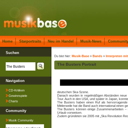
Home
Starportraits
Neu im Handel
Musik-News
Communit
Suchen
Du bist hier:
Musik-Base
»
Bands
»
Interpreten mit
The Busters Portrait
Navigation
CD-Kritiken
deutschen Ska-Szene.
Danach wurden in regelmäßigen Abständen neue St
Gewinnspiele
Tour. Auch in den USA, und später in Japan, konnt
Charts
The Busters haben einen Ruf als hervorragende 
Mittlerweile hat die Band auch international einen 
The Busters können einige Zusammenarbeiten – so
Community
Urlaub vorweisen.
Zudem gründeten sie 2005 mit „Ska Revolution Reco
Musik Community