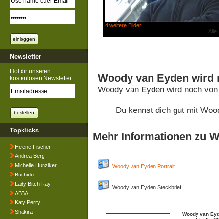
4 weitere Bilder
Alle
Newsletter
Hol dir unseren
Woody van Eyden wird 
kostenlosen Newsletter
Woody van Eyden wird noch von 
Du kennst dich gut mit Wo
Topklicks
Mehr Informationen zu 
Helene Fischer
Andrea Berg
Michelle Hunziker
Woody van Eyden Portrait
Bushido
Lady Bitch Ray
Woody van Eyden Steckbrief
ABBA
Katy Perry
Shakira
Woody van Eyd