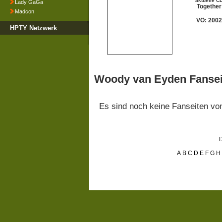
aktuelle C
Lady GaGa
Together
Madcon
VÖ: 2002
HPTY Netzwerk
Woody van Eyden Fansei
Es sind noch keine Fanseiten v
D
A
B
C
D
E
F
G
H