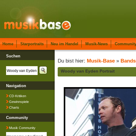
Home
Starportraits
Neu im Handel
Musik-News
Communit
Suchen
Du bist hier:
Musik-Base
»
Bands
Woody van Eyden Portrait
Navigation
CD-Kritiken
Gewinnspiele
Charts
Community
Musik Community