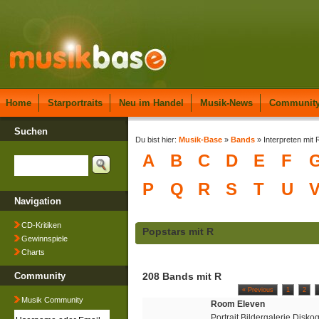
Home
Starportraits
Neu im Handel
Musik-News
Communit
Suchen
Du bist hier:
Musik-Base
»
Bands
» Interpreten mit 
A
B
C
D
E
F
P
Q
R
S
T
U
Navigation
CD-Kritiken
Popstars mit R
Gewinnspiele
Charts
Community
208 Bands mit R
« Previous
1
2
Musik Community
Room Eleven
Portrait Bildergalerie Disko