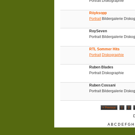
Portrait Diskographie
Röyksopp
Portrait
Bildergalerie Disko
RoySeven
Portrait Bildergalerie Disk
RTL Sommer Hits
Portrait
Diskographie
Ruben Blades
Portrait Diskographie
Ruben Cossani
Portrait Bildergalerie Disko
« Previous
1
2
D
A
B
C
D
E
F
G
H