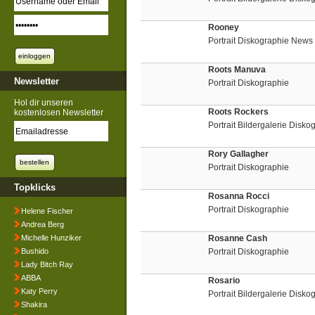
Rooney
Portrait Diskographie News
Roots Manuva
Newsletter
Portrait Diskographie
Hol dir unseren
Roots Rockers
kostenlosen Newsletter
Portrait Bildergalerie Disko
Rory Gallagher
Portrait Diskographie
Topklicks
Rosanna Rocci
Portrait Diskographie
Helene Fischer
Andrea Berg
Michelle Hunziker
Rosanne Cash
Bushido
Portrait Diskographie
Lady Bitch Ray
ABBA
Rosario
Katy Perry
Portrait Bildergalerie Disko
Shakira