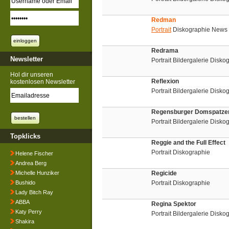
Redman
Portrait
Diskographie News
Redrama
Newsletter
Portrait Bildergalerie Disko
Hol dir unseren
Reflexion
kostenlosen Newsletter
Portrait Bildergalerie Disko
Regensburger Domspatze
Portrait Bildergalerie Disko
Topklicks
Reggie and the Full Effect
Portrait Diskographie
Helene Fischer
Andrea Berg
Michelle Hunziker
Regicide
Bushido
Portrait Diskographie
Lady Bitch Ray
ABBA
Regina Spektor
Katy Perry
Portrait Bildergalerie Disko
Shakira