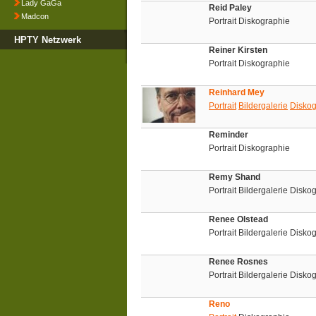
Lady GaGa
Reid Paley
Madcon
Portrait Diskographie
HPTY Netzwerk
Reiner Kirsten
Portrait Diskographie
Reinhard Mey
Portrait
Bildergalerie
Diskog
Reminder
Portrait Diskographie
Remy Shand
Portrait Bildergalerie Disko
Renee Olstead
Portrait Bildergalerie Disko
Renee Rosnes
Portrait Bildergalerie Disko
Reno