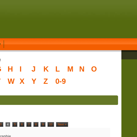
y
R
G
H
I
J
K
L
M
N
O
V
W
X
Y
Z
0-9
3
4
5
6
7
8
9
10
Next »
graphie