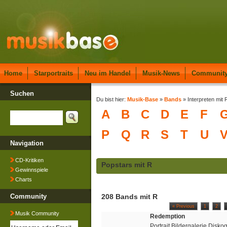
Home
Starportraits
Neu im Handel
Musik-News
Communit
Suchen
Du bist hier:
Musik-Base
»
Bands
» Interpreten mit 
A
B
C
D
E
F
P
Q
R
S
T
U
Navigation
CD-Kritiken
Popstars mit R
Gewinnspiele
Charts
Community
208 Bands mit R
« Previous
1
2
Musik Community
Redemption
Portrait Bildergalerie Disko