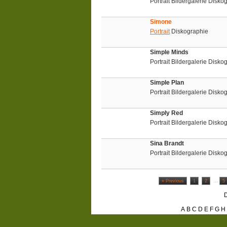
Portrait Bildergalerie Disk
Simone
Portrait
Diskographie
Simple Minds
Portrait Bildergalerie Disk
Simple Plan
Portrait Bildergalerie Disk
Simply Red
Portrait Bildergalerie Disk
Sina Brandt
Portrait Bildergalerie Disko
« Previous
1
2
…
5
D
A
B
C
D
E
F
G
H