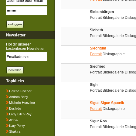
Siebenbürgen
Portrait Bildergalerie Disko
Siebeth
Newsletter
Portrait Bildergalerie Disko
Hol dir unseren
Siechtum
kostenlosen Newsletter
Portrait
Diskographie
Siegfried
Portrait Bildergalerie Disko
Topklicks
Sigh
Portrait Bildergalerie Disko
Helene Fischer
Andrea Berg
Michelle Hunziker
Sigue Sigue Sputnik
Bushido
Portrait
Diskographie
Lady Bitch Ray
ABBA
Sigur Ros
Katy Perry
Portrait Bildergalerie Disk
Shakira