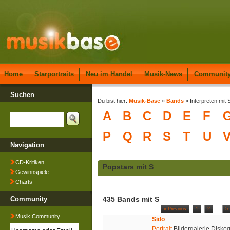
Home
Starportraits
Neu im Handel
Musik-News
Communit
Suchen
Du bist hier:
Musik-Base
»
Bands
» Interpreten mit 
A
B
C
D
E
F
P
Q
R
S
T
U
Navigation
CD-Kritiken
Popstars mit S
Gewinnspiele
Charts
Community
435 Bands mit S
« Previous
1
2
…
5
Musik Community
Sido
Portrait
Bildergalerie Disko